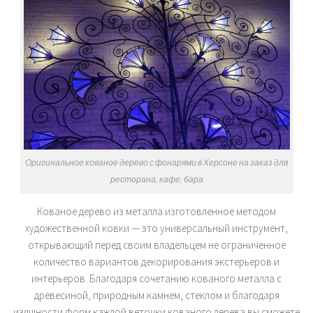
Оригинальное кованое дерево с фонарями в Херсоне на заказ для
ресторана, кафе, бара
Кованое дерево из металла изготовленное методом
художественной ковки — это универсальный инструмент,
открывающий перед своим владельцем не ограниченное
количество вариантов декорирования экстерьеров и
интерьеров. Благодаря сочетанию кованого металла с
древесиной, природным камнем, стеклом и благодаря
изящности форм каждой веточки кованого дерева вы сможете