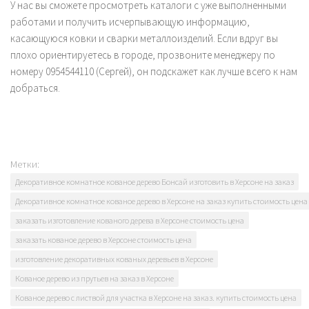
У нас вы сможете просмотреть каталоги с уже выполненными
работами и получить исчерпывающую информацию,
касающуюся ковки и сварки металлоизделий. Если вдруг вы
плохо ориентируетесь в городе, прозвоните менеджеру по
номеру 0954544110 (Сергей), он подскажет как лучше всего к нам
добраться.
Метки:
Декоративное комнатное кованое дерево Бонсай изготовить в Херсоне на заказ
Декоративное комнатное кованое дерево в Херсоне на заказ купить стоимость цена
заказать изготовление кованого дерева в Херсоне стоимость цена
заказать кованое дерево в Херсоне стоимость цена
изготовление декоративных кованых деревьев в Херсоне
Кованое дерево из прутьев на заказ в Херсоне
Кованое дерево с листвой для участка в Херсоне на заказ. купить стоимость цена