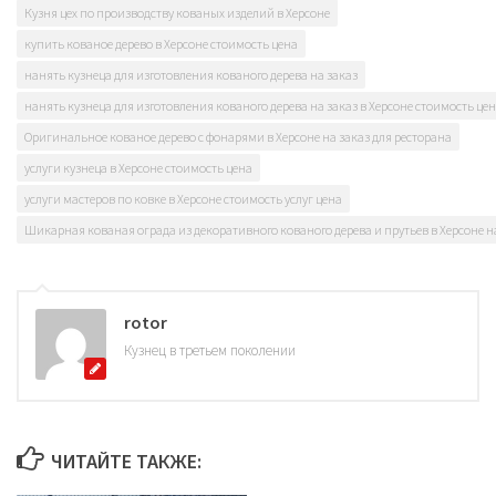
Кузня цех по производству кованых изделий в Херсоне
купить кованое дерево в Херсоне стоимость цена
нанять кузнеца для изготовления кованого дерева на заказ
нанять кузнеца для изготовления кованого дерева на заказ в Херсоне стоимость це
Оригинальное кованое дерево с фонарями в Херсоне на заказ для ресторана
услуги кузнеца в Херсоне стоимость цена
услуги мастеров по ковке в Херсоне стоимость услуг цена
Шикарная кованая ограда из декоративного кованого дерева и прутьев в Херсоне н
rotor
Кузнец в третьем поколении
ЧИТАЙТЕ ТАКЖЕ: