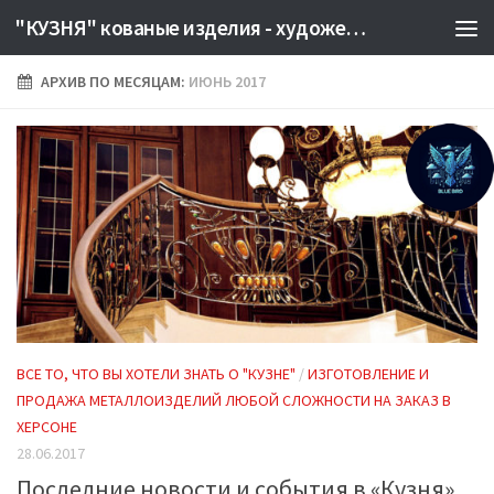
"КУЗНЯ" кованые изделия - художественная сварка Херсон. Производство металлоизделий на заказ. КУЗНЕЦЫ КУЗНИЦА КОВКА
АРХИВ ПО МЕСЯЦАМ:
ИЮНЬ 2017
1
ВСЕ ТО, ЧТО ВЫ ХОТЕЛИ ЗНАТЬ О "КУЗНЕ"
/
ИЗГОТОВЛЕНИЕ И
ПРОДАЖА МЕТАЛЛОИЗДЕЛИЙ ЛЮБОЙ СЛОЖНОСТИ НА ЗАКАЗ В
ХЕРСОНЕ
28.06.2017
Последние новости и события в «Кузня»