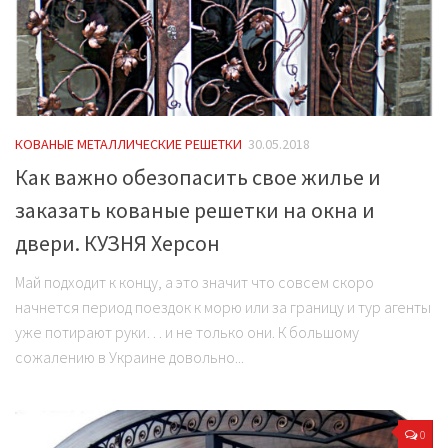
КОВАНЫЕ МЕТАЛЛИЧЕСКИЕ РЕШЕТКИ
30.05.2018
Как важно обезопасить свое жилье и
заказать кованые решетки на окна и
двери. КУЗНЯ Херсон
Май подходит к концу, а это значит что совсем скоро
начнется период поездок к морю или за границу и тур агенты
уже потирают руки… и не только они. К большому
сожалению в Украине довольно...
0