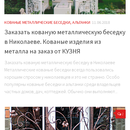
КОВАНЫЕ МЕТАЛЛИЧЕСКИЕ БЕСЕДКИ, АЛЬТАНКИ
11.06.2018
Заказать кованую металлическую беседку
в Николаеве. Кованые изделия из
металла на заказ от КУЗНЯ
Заказать кованую металлическую беседку в Николаеве
Металлические кованые беседки всегда пользовались
хорошим спросом у николаевцев и это не странно. Особо
популярны кованые беседки и альтанки среди владельцев
частных домов, дач, коттеджей. Обычно они выполняют...
2