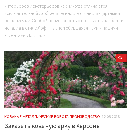
интерьеров и экстерьеров как никогда отличаются
исключительной изобретательностью и нестандартными
решениеями. Особой популярностью пользуется мебель из
металла в стиле Лофт, так полюбившаяся нами и нашими
клиентами. Лофт или...
0
КОВАНЫЕ МЕТАЛЛИЧЕСКИЕ ВОРОТА ПРОИЗВОДСТВО
12.09.2018
Заказать кованую арку в Херсоне