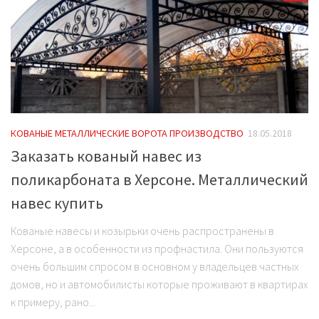
КОВАНЫЕ МЕТАЛЛИЧЕСКИЕ ВОРОТА ПРОИЗВОДСТВО
18.05.2018
Заказать кованый навес из
поликарбоната в Херсоне. Металлический
навес купить
Кованые навесы и козырьки очень распространены в
Херсоне, а в особенности из профнастила. Они пользуются
очень большим спросом в основном у владельцев частных
домов, но и автомобилисты которые проживают в квартирах
к примеру, рано...