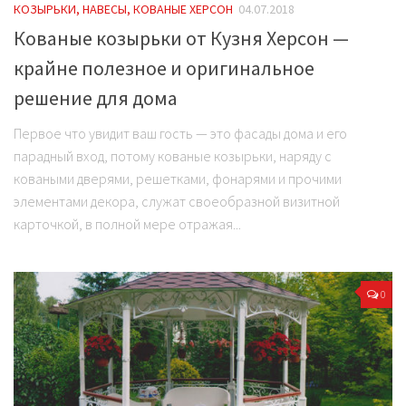
КОЗЫРЬКИ, НАВЕСЫ, КОВАНЫЕ ХЕРСОН
04.07.2018
Кованые козырьки от Кузня Херсон —
крайне полезное и оригинальное
решение для дома
Первое что увидит ваш гость — это фасады дома и его
парадный вход, потому кованые козырьки, наряду с
коваными дверями, решетками, фонарями и прочими
элементами декора, служат своеобразной визитной
карточкой, в полной мере отражая...
0