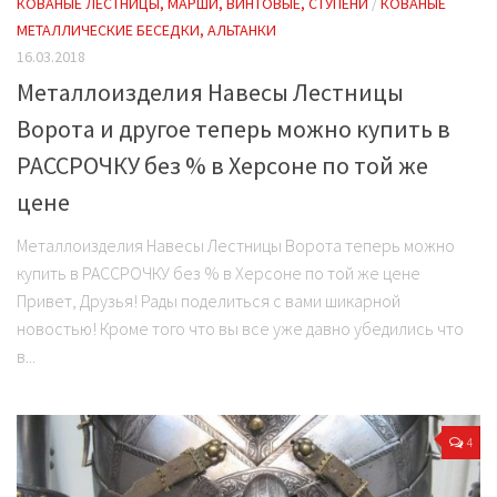
КОВАНЫЕ ЛЕСТНИЦЫ, МАРШИ, ВИНТОВЫЕ, СТУПЕНИ
/
КОВАНЫЕ
МЕТАЛЛИЧЕСКИЕ БЕСЕДКИ, АЛЬТАНКИ
16.03.2018
Металлоизделия Навесы Лестницы
Ворота и другое теперь можно купить в
РАССРОЧКУ без % в Херсоне по той же
цене
Металлоизделия Навесы Лестницы Ворота теперь можно
купить в РАССРОЧКУ без % в Херсоне по той же цене
Привет, Друзья! Рады поделиться с вами шикарной
новостью! Кроме того что вы все уже давно убедились что
в...
4