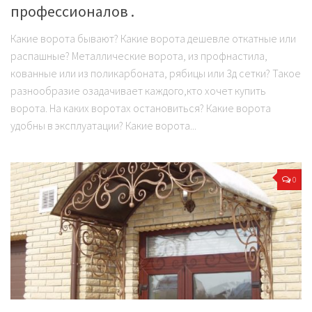
профессионалов .
Какие ворота бывают? Какие ворота дешевле откатные или
распашные? Металлические ворота, из профнастила,
кованные или из поликарбоната, рябицы или 3д сетки? Такое
разнообразие озадачивает каждого,кто хочет купить
ворота. На каких воротах остановиться? Какие ворота
удобны в эксплуатации? Какие ворота...
0