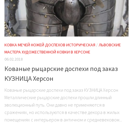
КОВКА МЕЧЕЙ НОЖЕЙ ДОСПЕХОВ ИСТОРИЧЕСКАЯ
/
ЛЬВОВСКИЕ
МАСТЕРА ХУДОЖЕСТВЕННОЙ КОВКИ В ХЕРСОНЕ
06.02.2018
Кованые рыцарские доспехи под заказ
КУЗНИЦА Херсон
Кованые рыцарские доспехи под заказ КУЗНИЦА Херсон
Металлические рыцарские доспехи прошли длинный
эволюционный путь. Они давно не применяются в
сражениях, но используются в качестве декора в жилых
помещениях с интерьером в античном и средневековом...