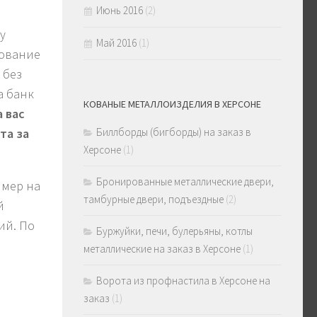
Июнь 2016
(2)
у
Май 2016
(1)
хование
 без
а банк
КОВАНЫЕ МЕТАЛЛОИЗДЕЛИЯ В ХЕРСОНЕ
 вас
Биллборды (бигборды) на заказ в
та за
Херсоне
(1)
Бронированные металлические двери,
имер на
тамбурные двери, подъездные
(2)
й
ий. По
Буржуйки, печи, булерьяны, котлы
металлические на заказ в Херсоне
(1)
Ворота из профнастила в Херсоне на
заказ
(1)