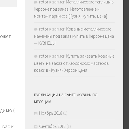
rotor
к записи
Металлические теплицы в
Херсоне под заказ. Изготовление и
монтаж парников [Кузня, купить, цена]
rotor
к записи
Кованые металлические
может
манекены под заказ купить в Херсоне цена
— КУЗНЕЦЫ
rotor
к записи
Купить заказать Кованые
цветы на заказ от Херсонских мастеров
ковки в «Кузня» Херсон цена
ПУБЛИКАЦИИ НА САЙТЕ «КУЗНИ» ПО
МЕСЯЦАМ
димо (
Ноябрь 2018
(1)
 вас к
Сентябрь 2018
(1)