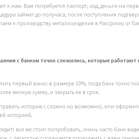
ет к нам. Вам потребуется паспорт, код, деньги на пер
цедура займет до получаса, после поступления подтве
паем к производству металлоизделия в Рассрочку от ба
шения с банком точно сложились, которые работают 
тить первый взнос в размере 10%, тогда банк точно по
лее мелкую сумму, и закрыть ее в срок.
справить историю ( сложно но возможно), или оформит
ей историей.
едит) все же стоит попробовать, очень часто банк види
рок, с легкостью соглашается продолжить с вами отнош