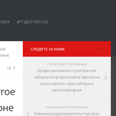
КОВКА
АРТ ДЕКО ХЕРСОН
ВАЯ
СЛЕДИТЕ ЗА НАМИ:
АНЫЕ
СЛЕДУЮЩАЯ ПУБЛИКАЦИЯ
0
Профессиональное строительство
заборов из профнастила в Херсоне на
заказ под ключ. Цена забора из
гое
металлопрофиля
оне
ПРЕДЫДУЩАЯ ПУБЛИКАЦИЯ
Кованые рыцарские доспехи под заказ