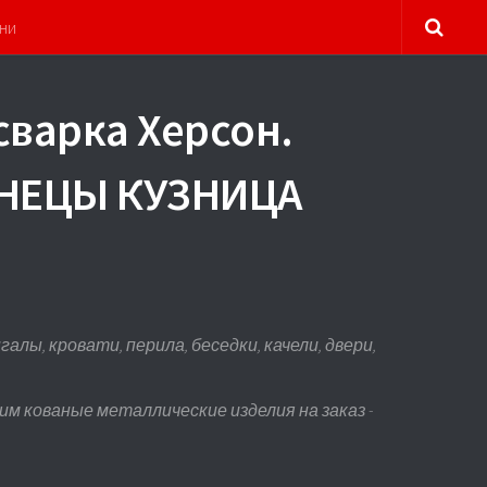
ни
сварка Херсон.
УЗНЕЦЫ КУЗНИЦА
лы, кровати, перила, беседки, качели, двери,
м кованые металлические изделия на заказ -