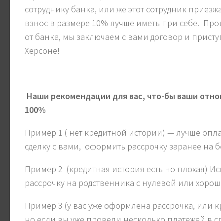
сотруднику банка, или же этот сотрудник приезжа
взнос в размере 10% лучше иметь при себе. Про
от банка, мы заключаем с вами договор и присту
Херсоне!
Наши рекомендации для вас, что-бы ваши отно
100%
Пример 1 ( нет кредитной истории) — лучше опла
сделку с вами, оформить рассрочку заранее на бо
Пример 2 (кредитная история есть но плохая) И
рассрочку на родственника с нулевой или хорош
Пример 3 (у вас уже оформлена рассрочка, или кр
но если вы уже провели несколько платежей в с