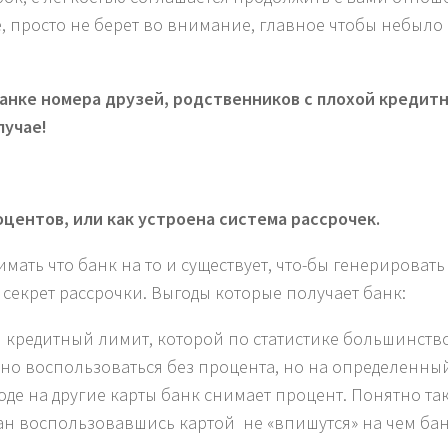
е, просто не берет во внимание, главное чтобы небыло
нке номера друзей, родственников с плохой кредит
лучае!
оцентов, или как устроена система рассрочек.
мать что банк на то и существует, что-бы генерировать
 секрет рассрочки. Выгоды которые получает банк:
лен кредитный лимит, которой по статистике большинств
но воспользоваться без процента, но на определенны
оде на другие карты банк снимает процент. Понятно так
дан воспользовавшись картой не «впишутся» на чем бан