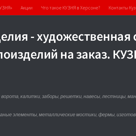
КУЗНЯ»
Акции
Что такое КУЗНЯ в Херсоне?
Контакты Куз
елия - художественная 
лоизделий на заказ. К
ворота, калитки, заборы, решетки, навесы, лестницы, манга
ваные элементы, металлические мостики, фермы, изготови