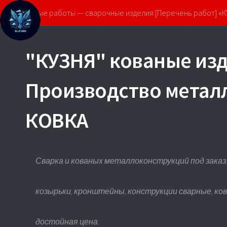
Кованые работы — сварочные изделия [Перечень работ] «
"КУЗНЯ" кованые изд
Производство метал
КОВКА
Сварка и кованых металлоконструкций под заказ: 
козырьки, кронштейны, конструкции сварные, ко
достойная цена.