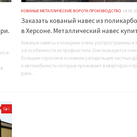
КОВАНЫЕ МЕТАЛЛИЧЕСКИЕ ВОРОТА ПРОИЗВОДСТВО
18.05.2
Заказать кованый навес из поликарб
ри.
в Херсоне. Металлический навес купи
Кованые навесы и козырьки очень распространены в 
а в особенности из профнастила. Они пользуются оче
ется
большим спросом в основном у владельцев частных до
и автомобилисты которые проживают в квартирах к п
 в
рано...
0