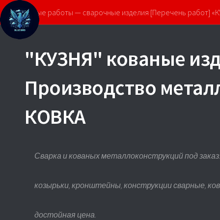
Кованые работы — сварочные изделия [Перечень работ] «
"КУЗНЯ" кованые изд
Производство метал
КОВКА
Сварка и кованых металлоконструкций под заказ: 
козырьки, кронштейны, конструкции сварные, ко
достойная цена.