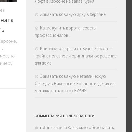
Лофт в Херсоне на заказ Кузня
018
Заказать кованую арку в Херсоне
оната
Какие купить ворота, советы
ть
профессионалов .
Херсоне,
нь
Кованые козырьки от Кузня Херсон —
мов, но
крайне полезное и оригинальное решение
для дома
римеру,
Заказать кованую металлическую
беседку в Николаеве. Кованые изделия из
металла на заказ от КУЗНЯ
КОММЕНТАРИИ ПОЛЬЗОВАТЕЛЕЙ
rotor
к записи
Как важно обезопасить