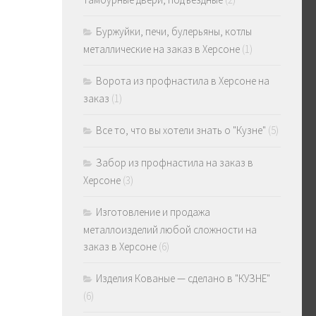
Буржуйки, печи, булерьяны, котлы
металлические на заказ в Херсоне
(1)
Ворота из профнастила в Херсоне на
заказ
(1)
Все то, что вы хотели знать о "Кузне"
(5)
Забор из профнастила на заказ в
Херсоне
(3)
Изготовление и продажа
металлоизделий любой сложности на
заказ в Херсоне
(6)
Изделия Кованые — сделано в "КУЗНЕ"
(6)