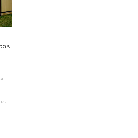
ров
ов.
ции