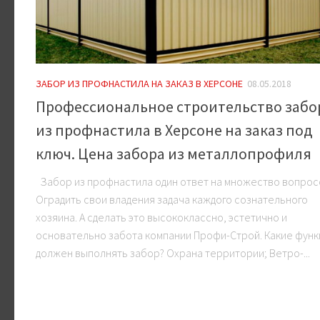
ЗАБОР ИЗ ПРОФНАСТИЛА НА ЗАКАЗ В ХЕРСОНЕ
08.05.2018
Профессиональное строительство забо
из профнастила в Херсоне на заказ под
ключ. Цена забора из металлопрофиля
Забор из профнастила один ответ на множество вопрос
Оградить свои владения задача каждого сознательного
хозяина. А сделать это высококлассно, эстетично и
основательно забота компании Профи-Строй. Какие функ
должен выполнять забор? Охрана территории; Ветро-...