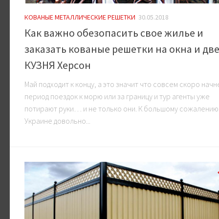
КОВАНЫЕ МЕТАЛЛИЧЕСКИЕ РЕШЕТКИ
30.05.2018
Как важно обезопасить свое жилье и
заказать кованые решетки на окна и две
КУЗНЯ Херсон
Май подходит к концу, а это значит что совсем скоро начн
период поездок к морю или за границу и тур агенты уже
потирают руки… и не только они. К большому сожалению
Украине довольно...