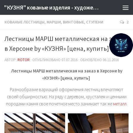
"КУЗНЯ" кованые изделия - художественная сварка Херсон. Производство металлоизделий на заказ. КУЗНЕЦЫ КУЗНИЦА КОВКА
КОВАНЫЕ ЛЕСТНИЦЫ, МАРШИ, ВИНТОВЫЕ, СТУПЕНИ
2
Лестницы МАРШ металлическая на заказ
в Херсоне by «КУЗНЯ» [цена, купить]
АВТОР:
ROTOR
· ОПУБЛИКОВАНО
07.07.2016
· ОБНОВЛЕНО
06.11.2016
Лестницы МАРШ металлическая на заказ в Херсоне by
«КУЗНЯ» [цена, купить]
Разнообразие вариаций оформления лестниц впечатляют
своей обширностью. На ряду с деревом, хрусталем и ценными
породами камня свое почетное место занимает так же
металл
.