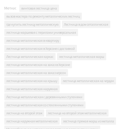
Метки:
винтовая лестница цена
вызов мастера по ремонту металлических лестниц
где купить лестницу металлическую
Лестница в дом сеталлическая
лестница маршевая с перилами универсальная
лестница металлическая в квартиру
лестница металлическая в Херсоне с доставкой
Лестница металлическая каркас
лестница металлическая марш
лестница металлическая на заказ в Херсоне
лестница металлическая на заказ херсон
лестница металлическая на крышу
лестница металлическая на чердак
лестница металлическая наружная
Лестница металлическая с деревянными ступенями
лестница металлическая со стеклянными ступенями
лестница на второй этаж
лестница на второй этаж металлическая
лестница наружная металлическая
лестница прямая марш из металла