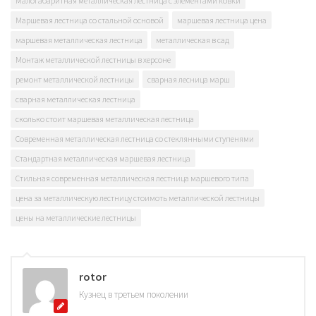
Малогабаритная металлическая лестница с элементами ковки
Маршевая лестница со стальной основой
маршевая лестница цена
маршевая металлическая лестница
металлическая в сад
Монтаж металлической лестницы в херсоне
ремонт металлической лестницы
сварная лесница марш
сварная металлическая лестница
сколько стоит маршевая металлическая лестница
Современная металлическая лестница со стеклянными ступенями
Стандартная металлическая маршевая лестница
Стильная современная металлическая лестница маршевого типа
цена за металлическую лестницу стоимоть металлической лестницы
цены на металлические лестницы
rotor
Кузнец в третьем поколении