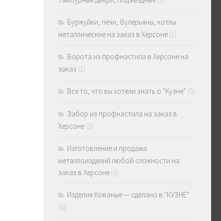
Буржуйки, печи, булерьяны, котлы
металлические на заказ в Херсоне
(1)
Ворота из профнастила в Херсоне на
заказ
(1)
Все то, что вы хотели знать о "Кузне"
(5)
Забор из профнастила на заказ в
Херсоне
(3)
Изготовление и продажа
металлоизделий любой сложности на
заказ в Херсоне
(6)
Изделия Кованые — сделано в "КУЗНЕ"
(6)