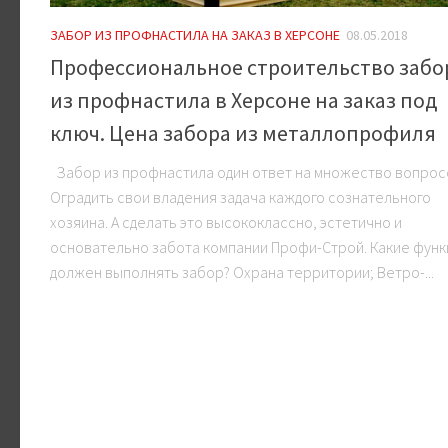
ЗАБОР ИЗ ПРОФНАСТИЛА НА ЗАКАЗ В ХЕРСОНЕ
08.05.2018
Профессиональное строительство забо
из профнастила в Херсоне на заказ под
ключ. Цена забора из металлопрофиля
Забор из профнастила один ответ на множество вопрос
Оградить свои владения задача каждого сознательного
хозяина. А сделать это высококлассно, эстетично и
основательно забота компании Профи-Строй. Какие функ
должен выполнять забор? Охрана территории; Ветро-...