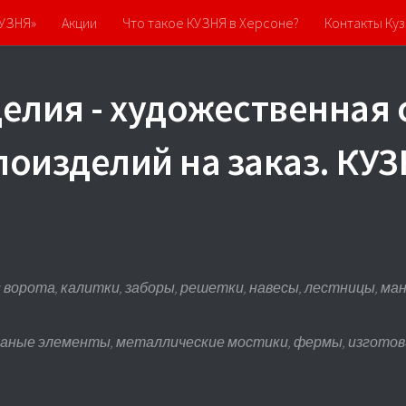
КУЗНЯ»
Акции
Что такое КУЗНЯ в Херсоне?
Контакты Куз
елия - художественная 
лоизделий на заказ. К
ворота, калитки, заборы, решетки, навесы, лестницы, манга
ваные элементы, металлические мостики, фермы, изготови