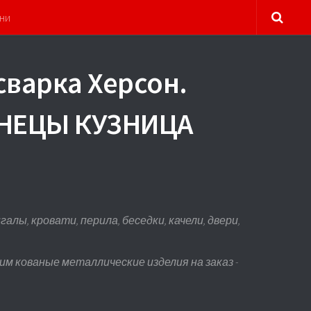
ни
сварка Херсон.
УЗНЕЦЫ КУЗНИЦА
лы, кровати, перила, беседки, качели, двери,
м кованые металлические изделия на заказ -