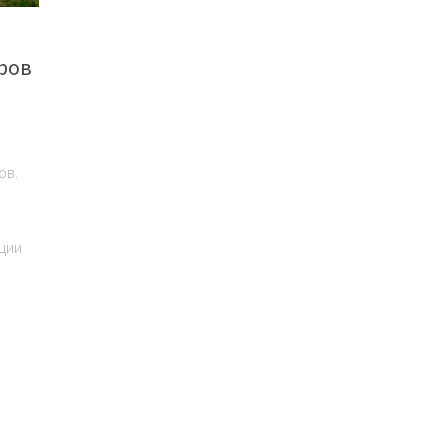
ров
ов.
ции