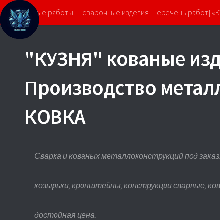
Кованые работы — сварочные изделия [Перечень работ] «
"КУЗНЯ" кованые изд
Производство метал
КОВКА
Сварка и кованых металлоконструкций под заказ: 
козырьки, кронштейны, конструкции сварные, ко
достойная цена.